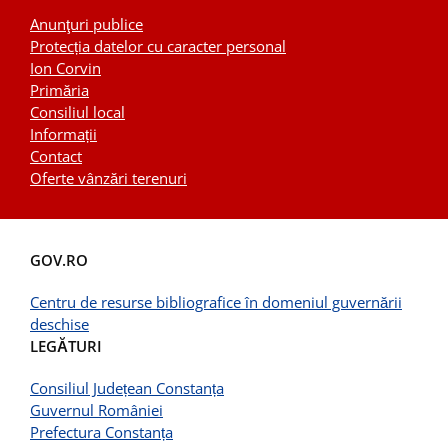
Anunţuri publice
Protecția datelor cu caracter personal
Ion Corvin
Primăria
Consiliul local
Informații
Contact
Oferte vânzări terenuri
GOV.RO
Centru de resurse bibliografice în domeniul guvernării
deschise
LEGĂTURI
Consiliul Județean Constanța
Guvernul României
Prefectura Constanța