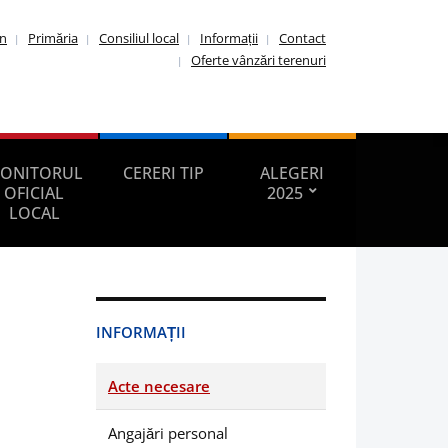
in
Primăria
Consiliul local
Informații
Contact
Oferte vânzări terenuri
ONITORUL
CERERI TIP
ALEGERI
OFICIAL
2025
LOCAL
INFORMAȚII
Acte necesare
Angajări personal