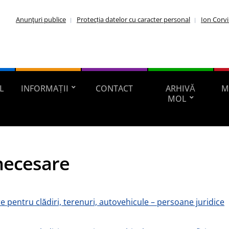
Anunţuri publice
Protecția datelor cu caracter personal
Ion Corv
L
INFORMAȚII
CONTACT
ARHIVĂ
M
MOL
necesare
e pentru clădiri, terenuri, autovehicule – persoane juridice