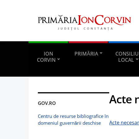
ION
PRIMĂRIA
CONSILIU
CORVIN
LOCAL
Acte 
GOV.RO
Centru de resurse bibliografice în
Acte necesar
domeniul guvernării deschise