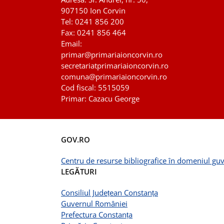
907150 Ion Corvin
Tel: 0241 856 200
Fax: 0241 856 464
Email:
primar@primariaioncorvin.ro
secretariatprimariaioncorvin.ro
comuna
@primariaioncorvin.ro
Cod fiscal: 5515059
Primar: Cazacu George
GOV.RO
Centru de resurse bibliografice în domeniul guv
LEGĂTURI
Consiliul Județean Constanța
Guvernul României
Prefectura Constanța