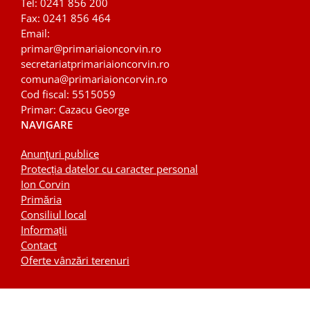
Tel: 0241 856 200
Fax: 0241 856 464
Email:
primar@primariaioncorvin.ro
secretariatprimariaioncorvin.ro
comuna
@primariaioncorvin.ro
Cod fiscal: 5515059
Primar: Cazacu George
NAVIGARE
Anunţuri publice
Protecția datelor cu caracter personal
Ion Corvin
Primăria
Consiliul local
Informații
Contact
Oferte vânzări terenuri