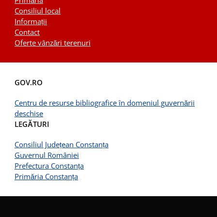
Primăria
Consiliul local
Informații
Contact
Oferte vânzări terenuri
GOV.RO
Centru de resurse bibliografice în domeniul guvernării
deschise
LEGĂTURI
Consiliul Județean Constanța
Guvernul României
Prefectura Constanța
Primăria Constanța