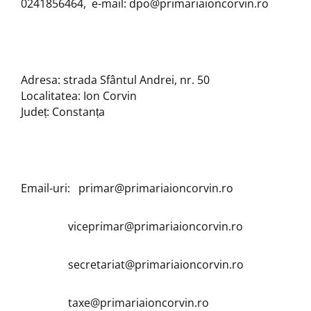
0241856464, e-mail: dpo@primariaioncorvin.ro
Adresa: strada Sfântul Andrei, nr. 50
Localitatea: Ion Corvin
Județ: Constanța
Email-uri: primar@primariaioncorvin.ro
viceprimar@primariaioncorvin.ro
secretariat@primariaioncorvin.ro
taxe@primariaioncorvin.ro