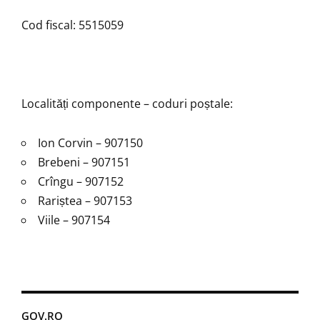
Cod fiscal: 5515059
Localități componente – coduri poștale:
Ion Corvin – 907150
Brebeni – 907151
Crîngu – 907152
Rariștea – 907153
Viile – 907154
GOV.RO