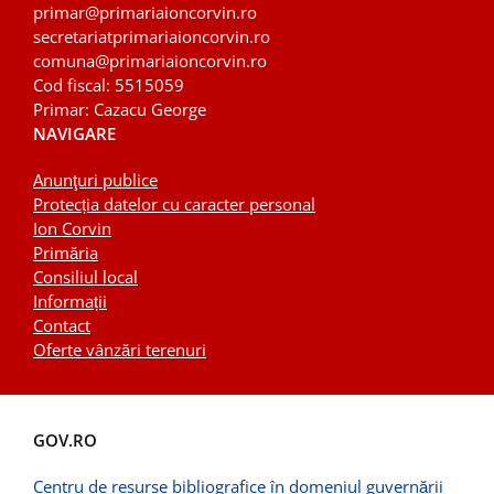
primar@primariaioncorvin.ro
secretariatprimariaioncorvin.ro
comuna
@primariaioncorvin.ro
Cod fiscal: 5515059
Primar: Cazacu George
NAVIGARE
Anunţuri publice
Protecția datelor cu caracter personal
Ion Corvin
Primăria
Consiliul local
Informații
Contact
Oferte vânzări terenuri
GOV.RO
Centru de resurse bibliografice în domeniul guvernării