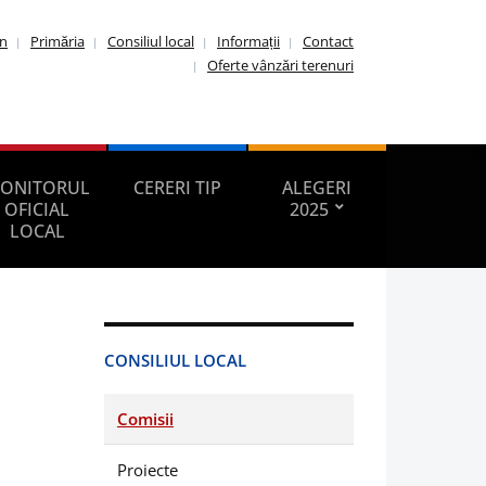
in
Primăria
Consiliul local
Informații
Contact
Oferte vânzări terenuri
ONITORUL
CERERI TIP
ALEGERI
OFICIAL
2025
LOCAL
CONSILIUL LOCAL
Comisii
Proiecte