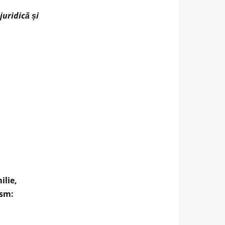
juridică și
ilie,
ism: