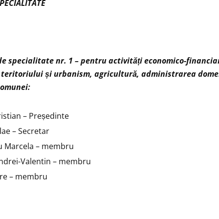
SPECIALITATE
de specialitate nr. 1 – pentru activități economico-financia
eritoriului și urbanism, agricultură, administrarea dome
 comunei:
istian – Președinte
lae – Secretar
u Marcela – membru
ndrei-Valentin – membru
tre – membru