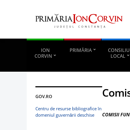
ION
PRIMĂRIA
CONSILIU
CORVIN
LOCAL
Comis
GOV.RO
Centru de resurse bibliografice în
COMISII FU
domeniul guvernării deschise