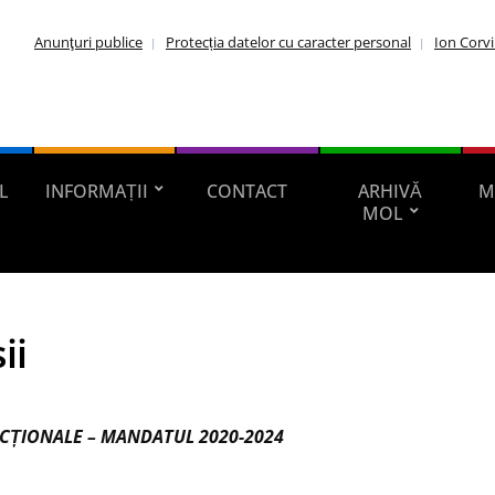
Anunţuri publice
Protecția datelor cu caracter personal
Ion Corv
L
INFORMAȚII
CONTACT
ARHIVĂ
M
MOL
ii
NCȚIONALE – MANDATUL 2020-2024