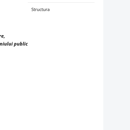
Structura
re,
niului public