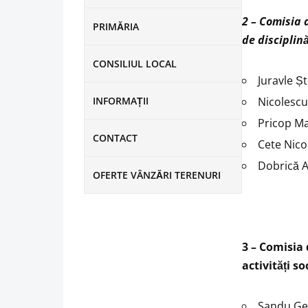
2 – Comisia 
PRIMĂRIA
de disciplină
CONSILIUL LOCAL
Juravle Ș
INFORMAȚII
Nicolescu
Pricop M
CONTACT
Cete Nic
Dobrică A
OFERTE VÂNZĂRI TERENURI
3 – Comisia 
activități s
Sandu Ge