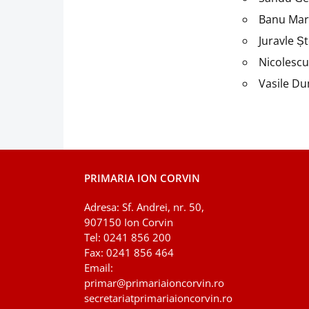
Banu Mari
Juravle Ș
Nicolesc
Vasile D
PRIMARIA ION CORVIN
Adresa: Sf. Andrei, nr. 50,
907150 Ion Corvin
Tel: 0241 856 200
Fax: 0241 856 464
Email:
primar@primariaioncorvin.ro
secretariatprimariaioncorvin.ro