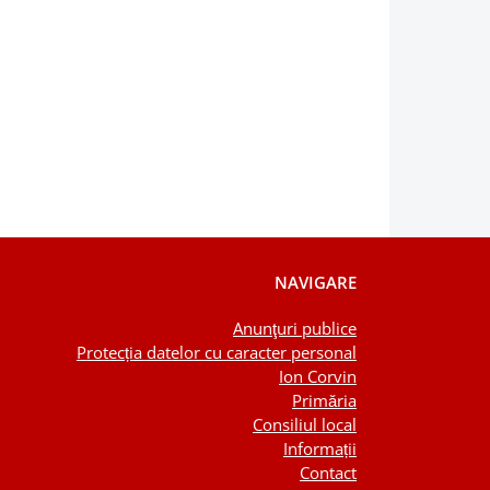
NAVIGARE
Anunţuri publice
Protecția datelor cu caracter personal
Ion Corvin
Primăria
Consiliul local
Informații
Contact