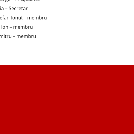
a – Secretar
tefan-Ionuț – membru
u Ion – membru
umitru – membru