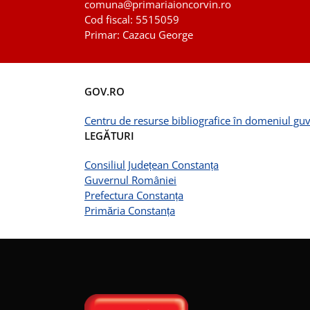
comuna
@primariaioncorvin.ro
Cod fiscal: 5515059
Primar: Cazacu George
GOV.RO
Centru de resurse bibliografice în domeniul guv
LEGĂTURI
Consiliul Județean Constanța
Guvernul României
Prefectura Constanța
Primăria Constanța