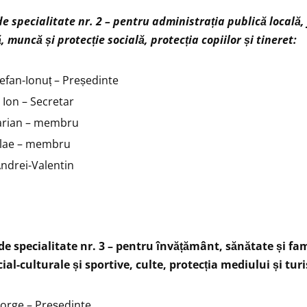
de specialitate nr. 2 – pentru administrația publică locală, 
, muncă și protecție socială, protecția copiilor și tineret:
tefan-Ionuț – Președinte
 Ion – Secretar
arian – membru
olae – membru
ndrei-Valentin
de specialitate nr. 3 – pentru învățământ, sănătate și fam
ocial-culturale și sportive, culte, protecția mediului și tur
orge – Președinte